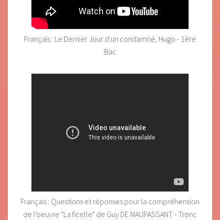
Français : Le Dernier Jour d'un condamné, Hugo - 1ère
Bac
Français : Questions et réponses pour la compréhension
de l'oeuvre "La ficelle" de Guy DE MAUPASSANT - Tronc