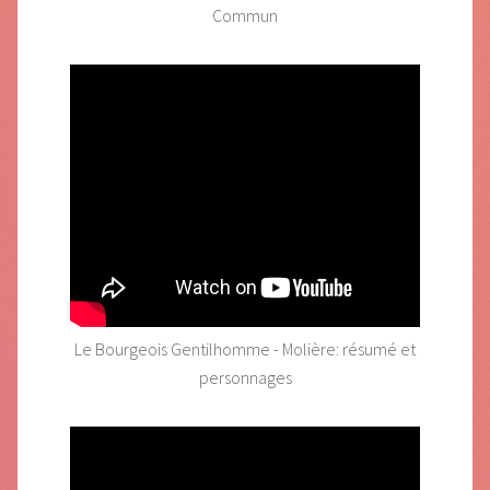
Commun
Le Bourgeois Gentilhomme - Molière: résumé et
personnages