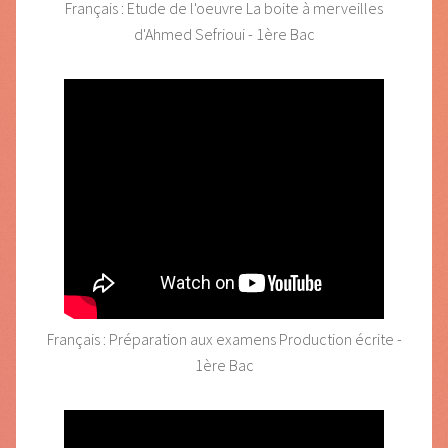
Français : Etude de l'oeuvre La boite à merveilles
d'Ahmed Sefrioui - 1ère Bac
Français : Préparation aux examens Production écrite -
1ère Bac